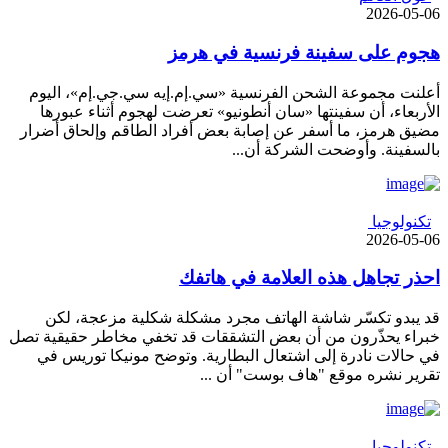
2026-05-06
هجوم على سفينة فرنسية في هرمز
أعلنت مجموعة الشحن الفرنسية «سي.إم.إيه سي.جي.إم»، اليوم
الأربعاء، أن سفينتها «سان أنطونيو» تعرضت لهجوم أثناء عبورها
مضيق هرمز، ما أسفر عن إصابة بعض أفراد الطاقم وإلحاق أضرار
بالسفينة. وأوضحت الشركة أن...
تكنولوجيا
2026-05-06
احذر تجاهل هذه العلامة في هاتفك
قد يبدو تكسّر شاشة الهاتف مجرد مشكلة شكلية مزعجة، لكن
خبراء يحذّرون من أن بعض التشققات قد تخفي مخاطر حقيقية تصل
في حالات نادرة إلى اشتعال البطارية. وتوضح مونيكا توريس في
تقرير نشره موقع "هاف بوست" أن ...
تكنولوجيا