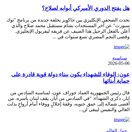
هل يفتح الدوري الأميركي أبوابه لصلاح؟
تحدث الصحفي الإنكليزي بين جاكوبز بحلقة جديدة من برنامج "توك
سبورت" عن آخر المستجدات بشأم مستقبل محمد صلاح والذي
أعلن بالفعل الرحيل هذا الصيف عن فريقه ليفربول الإنجليزي.
وقضى النجم المصري تسع سنوات في ...
سياسية
2026-05-06
عون: الوفاء للشهداء يكون ببناء دولة قوية قادرة على
حماية أبنائها
قال رئيس الجمهورية العماد جوزاف عون، لمناسبة السادس من
ايار، ذكرى الشهداء: "في السادس من أيار، يقف لبنان بأسره، من
أقصى شماله إلى عمق جنوبه، وقفةَ إجلالٍ ووفاء أمام أرواحٍ بذلت
الغالي والنفيس ليبقى لن...
حول العالم